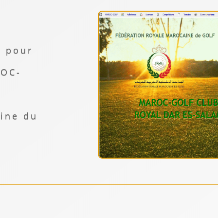
u pour
ROC-
aine du