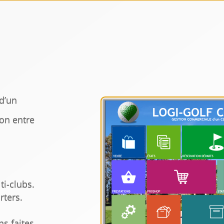
d’un
on entre
i-clubs.
rters.
ns faites